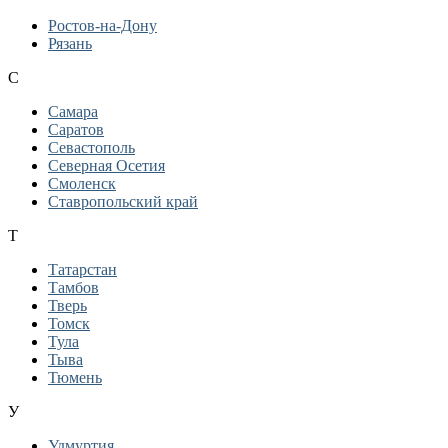
Ростов-на-Дону
Рязань
С
Самара
Саратов
Севастополь
Северная Осетия
Смоленск
Ставропольский край
Т
Татарстан
Тамбов
Тверь
Томск
Тула
Тыва
Тюмень
У
Удмуртия