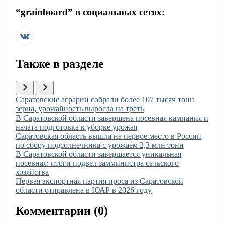
“
grainboard
” в социальных сетях:
Также в разделе
Иллюстрация новости
Саратовские аграрии собрали более 107 тысяч тонн
зерна, урожайность выросла на треть
Иллюстрация новости
В Саратовской области завершена посевная кампания и
начата подготовка к уборке урожая
Иллюстрация новости
Саратовская область вышла на первое место в России
по сбору подсолнечника с урожаем 2,3 млн тонн
Иллюстрация новости
В Саратовской области завершается уникальная
посевная: итоги подвел замминистра сельского
хозяйства
Иллюстрация новости
Первая экспортная партия проса из Саратовской
области отправлена в ЮАР в 2026 году
Комментарии (
0
)