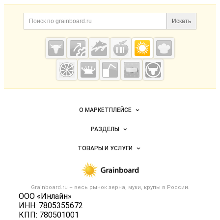
Дополнительная информация
Поиск по сайту и ссылк
Искать
Cсылки на полезные проекты
Grainboard.ru
— зерно и
мука
Важные разделы и контакты
Навигация по сайту
О МАРКЕТПЛЕЙСЕ
Новости Grainboard.ru
РАЗДЕЛЫ
Услуги и цены
Объявления
ТОВАРЫ И УСЛУГИ
Размещение рекламы
Каталог компаний
Зерно
Публичная оферта
Новости рынка
Крупы
Контактная информация
Форум
Grainboard.ru – весь
рынок зерна, муки, крупы
в России.
Мука
Политика обработки персональных данных
ООО «Инлайн»
Вакансии
Семена
ИНН: 7805355672
Для СМИ
Блог
КПП: 780501001
Корма