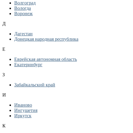
Волгоград
Вологда
Воронеж
Д
Дагестан
Донецкая народная республика
Е
Еврейская автономная область
Екатеринбург
З
Забайкальский край
И
Иваново
Ингушетия
Иркутск
К