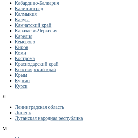
Кабардино-Балкария
Калининград
Калмыкия
Калуга
Камчатский край
Карачаево-Черкесия
Карелия
Кемерово
Киров
Коми
Кострома
Краснодарский край
Красноярский край
Крым
Курган
Курск
Л
Ленинградская область
Липецк
Луганская народная республика
М