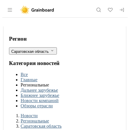
Раздел навигации по сайту grainboard.
Россельхознадзор обнаружил 140 нару
Фильтры
Регион
Саратовская область
Категория новостей
Все
Главные
Региональные
Дальнее зарубежье
Ближнее зарубежье
Новости компаний
Обзоры отрасли
Новости
Разделы
Новости
Региональные
Саратовская область