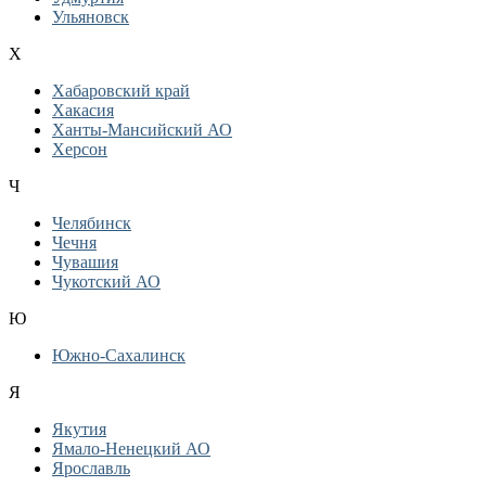
Ульяновск
Х
Хабаровский край
Хакасия
Ханты-Мансийский АО
Херсон
Ч
Челябинск
Чечня
Чувашия
Чукотский АО
Ю
Южно-Сахалинск
Я
Якутия
Ямало-Ненецкий АО
Ярославль